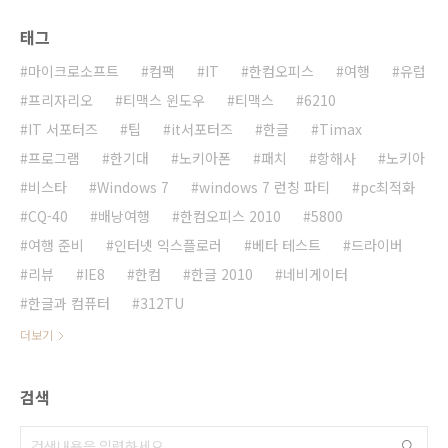
태그
마이크로소프트
컴팩
IT
한컴오피스
여행
유럽
프리자리오
티맥스 윈도우
티맥스
6210
IT 서포터즈
팁
it서포터즈
한글
Timax
프로그램
한기대
노키아폰
패치
항해사
노키아
비스타
Windows 7
windows 7 런칭 파티
pc최적화
CQ-40
배낭여행
한컴오피스 2010
5800
여행 준비
인터넷 익스플로러
베타 테스트
드라이버
리뷰
IE8
한컴
한글 2010
네비게이터
한글과 컴퓨터
312TU
더보기
검색