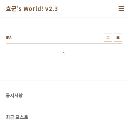
본문 바로가기
효군's World! v2.3
IE8
1
공지사항
최근 포스트